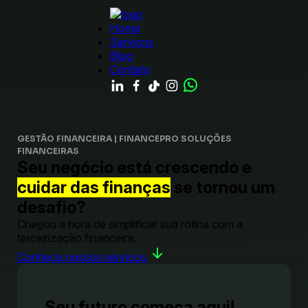
Home
Serviços
Blog
Contato
GESTÃO FINANCEIRA | FINANCEPRO SOLUÇÕES
FINANCEIRAS
Seu negócio está crescendo e
cuidar das finanças
se tornou um
desafio?
Chegou a hora de simplificar sua rotina com a
terceirização financeira.
Conheça nossos serviços
Seu futuro começa aqui!