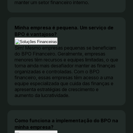
manter um setor financeiro interno.
Minha empresa é pequena. Um serviço de
BPO é vantajoso?
Sim! Mesmo empresas pequenas se beneficiam
do BPO Financeiro. Geralmente, empresas
menores têm recursos e equipes limitadas, o que
torna ainda mais desafiador manter as finanças
organizadas e controladas. Com o BPO
financeiro, essas empresas têm acesso a uma
equipe especializada que cuida das finanças e
apresenta estratégias de crescimento e
aumento da lucratividade.
Como funciona a implementação do BPO na
minha empresa?