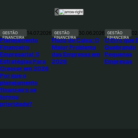
14.07.2026
30.06.2026
02
GESTÃO
GESTÃO
GESTÃO
FINANCEIRA
FINANCEIRA
FINANCEIRA
Planejamento
Fluxo de Caixa: O
O Erro que 
Financeiro
Maior Problema
Quebrando
Empresarial: 5
das Empresas em
Pequenas
Estratégias Para
2026
Empresas
Crescer em 2026
Por que o
planejamento
financeiro se
tornou
prioridade?