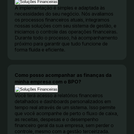
A implementação é simples e adaptada às
necessidades do seu negócio. Nós avaliamos
os processos financeiros atuais, integramos
nossas soluções com seu sistema de gestão, e
iniciamos o controle das operações financeiras.
Durante todo o processo, há acompanhamento
próximo para garantir que tudo funcione de
forma fluida e eficiente.
Como posso acompanhar as finanças da
minha empresa com o BPO?
Você terá acesso a relatórios financeiros
detalhados e dashboards personalizados em
tempo real através de um sistema. Isso permite
que você acompanhe de perto o fluxo de caixa,
as receitas, despesas e o desempenho
financeiro geral da sua empresa, sem perder o
controle, mesmo com a gestão terceirizada.