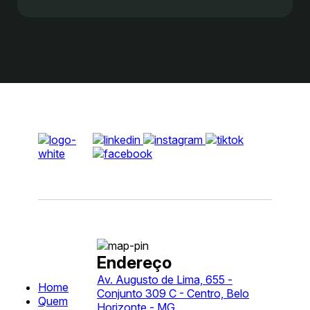
Endereço
Av. Augusto de Lima, 655 -
Home
Conjunto 309 C - Centro, Belo
Quem
Horizonte - MG