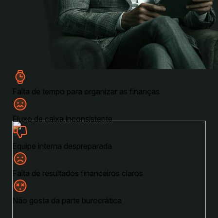
Falta de tempo para organizar as finanças
Fluxo de caixa inconsistente
Equipe interna despreparada
Falta de resultados financeiros claros
Não gosta da parte burocrática