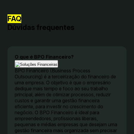
FAQ
Dúvidas frequentes
O que é BPO Financeiro?
BPO Financeiro (Business Process
Outsourcing) é a terceirização do financeiro de
uma empresa. O objetivo é que o empresário
dedique mais tempo e foco ao seu trabalho
principal, além de otimizar processos, reduzir
custos e garantir uma gestão financeira
eficiente, para investir no crescimento do
negócio. O BPO Financeiro é ideal para
empreendedores, profissionais liberais,
pequenas e médias empresas que desejam uma
gestão financeira mais organizada sem precisar